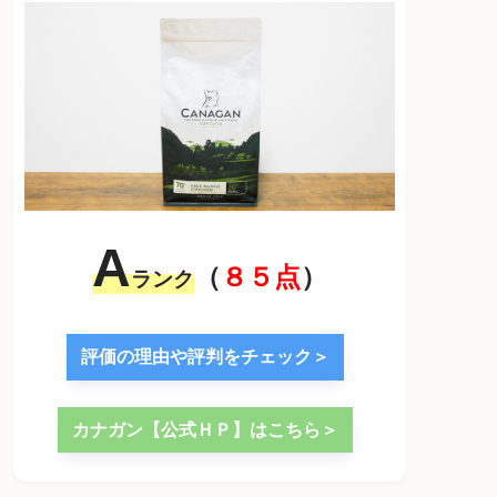
A
（
８５点
）
ランク
評価の理由や評判をチェック＞
カナガン【公式ＨＰ】はこちら＞