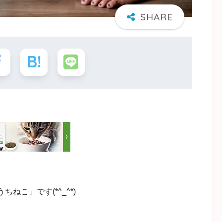
こ」です(*^_^*)