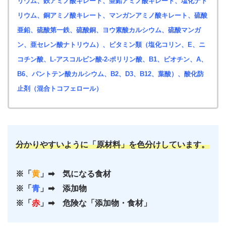
リウム、鉄アミノ酸キレート、亜鉛アミノ酸キレート、塩化ナト
リウム、銅アミノ酸キレート、マンガンアミノ酸キレート、硫酸
亜鉛、硫酸第一鉄、硫酸銅、ヨウ素酸カルシウム、硫酸マンガ
ン、亜セレン酸ナトリウム）、ビタミン類（塩化コリン、E、ニ
コチン酸、L-アスコルビン酸-2-ポリリン酸、B1、ビオチン、A、
B6、パントテン酸カルシウム、B2、D3、B12、葉酸）、酸化防
止剤（混合トコフェロール）
分かりやすいように「原材料」を色分けしています。
※「
黄
」➡ 気になる食材
※「
青
」➡ 添加物
※「
赤
」➡ 危険な「添加物・食材」