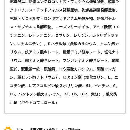
乾燥酵母、乾燥エンテロコッカス・フェシウム発酵産物、乾燥ラ
クトバチルス・アシドフィルス発酵産物、乾燥黒麹菌発酵産物、
乾燥トリコデルマ・ロンギブラキアタム発酵産物、乾燥バチル
ス・サブチルス発酵産物、ローズマリーオイル、アミノ酸類（メ
チオニン、L-トレオニン、タウリン、L-リジン、L-トリプトファ
ン、L-カルニチン）、ミネラル類（炭酸カルシウム、クエン酸カ
リウム、鉄アミノ酸キレート、亜鉛アミノ酸キレート、塩化ナト
リウム、銅アミノ酸キレート、マンガンアミノ酸キレート、硫酸
亜鉛、硫酸第一鉄、硫酸銅、ヨウ素酸カルシウム、硫酸マンガ
ン、亜セレン酸ナトリウム）、ビタミン類（塩化コリン、E、ニ
コチン酸、L-アスコルビン酸-2-ポリリン酸、B1、ビオチン、A、
B6、パントテン酸カルシウム、B2、D3、B12、葉酸）、酸化防
止剤（混合トコフェロール）