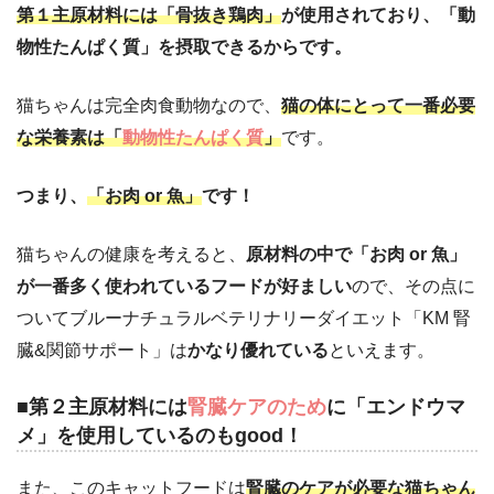
第１主原材料には「骨抜き鶏肉」
が使用されており、「動
物性たんぱく質」を摂取できる
からです。
猫ちゃんは完全肉食動物なので、
猫の体にとって一番必要
な栄養素は「
動物性たんぱく質
」
です。
つまり、
「お肉 or 魚」
です！
猫ちゃんの健康を考えると、
原材料の中で「お肉 or 魚」
が一番多く使われているフードが好ましい
ので、その点に
ついてブルーナチュラルベテリナリーダイエット「KM 腎
臓&関節サポート」は
かなり優れている
といえます。
■第２主原材料には
腎臓ケアのため
に「エンドウマ
メ」を使用しているのもgood！
また、このキャットフードは
腎臓のケアが必要な猫ちゃん