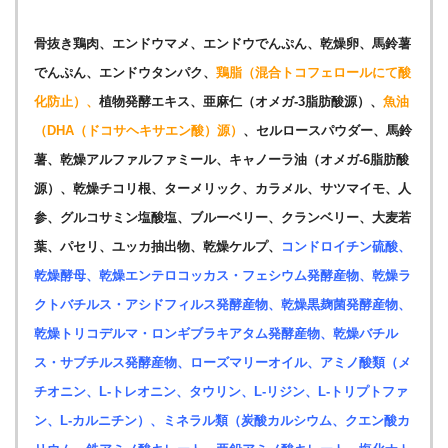
骨抜き鶏肉、エンドウマメ、エンドウでんぷん、乾燥卵、馬鈴薯
でんぷん、エンドウタンパク、
鶏脂（混合トコフェロールにて酸
化防止）、
植物発酵エキス、亜麻仁（オメガ-3脂肪酸源）、
魚油
（DHA（ドコサヘキサエン酸）源）
、セルロースパウダー、馬鈴
薯、乾燥アルファルファミール、キャノーラ油（オメガ-6脂肪酸
源）、乾燥チコリ根、ターメリック、カラメル、サツマイモ、人
参、グルコサミン塩酸塩、ブルーベリー、クランベリー、大麦若
葉、パセリ、ユッカ抽出物、乾燥ケルプ、
コンドロイチン硫酸、
乾燥酵母、乾燥エンテロコッカス・フェシウム発酵産物、乾燥ラ
クトバチルス・アシドフィルス発酵産物、乾燥黒麹菌発酵産物、
乾燥トリコデルマ・ロンギブラキアタム発酵産物、乾燥バチル
ス・サブチルス発酵産物、ローズマリーオイル、アミノ酸類（メ
チオニン、L-トレオニン、タウリン、L-リジン、L-トリプトファ
ン、L-カルニチン）、ミネラル類（炭酸カルシウム、クエン酸カ