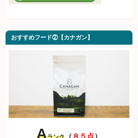
おすすめフード②【カナガン】
A
（
８５点
）
ランク