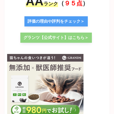
AA
（
９５点
）
ランク
評価の理由や評判をチェック＞
グランツ【公式サイト】はこちら＞