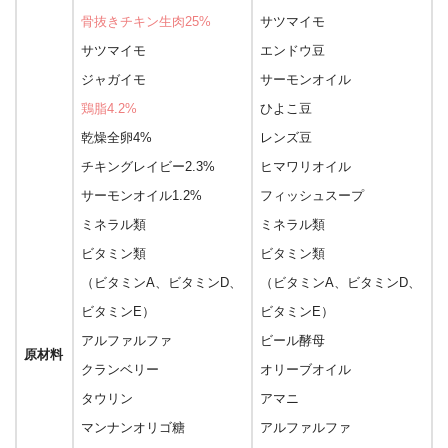
骨抜きチキン生肉25%
サツマイモ
サツマイモ
エンドウ豆
ジャガイモ
サーモンオイル
鶏脂4.2%
ひよこ豆
乾燥全卵4%
レンズ豆
チキングレイビー2.3%
ヒマワリオイル
サーモンオイル1.2%
フィッシュスープ
ミネラル類
ミネラル類
ビタミン類
ビタミン類
（ビタミンA、ビタミンD、
（ビタミンA、ビタミンD、
ビタミンE）
ビタミンE）
アルファルファ
ビール酵母
原材料
クランベリー
オリーブオイル
タウリン
アマニ
マンナンオリゴ糖
アルファルファ