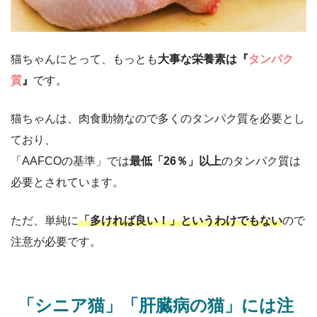
猫ちゃんにとって、もっとも
大事な栄養素は『
タンパク
質
』
です。
猫ちゃんは、肉食動物なので多くのタンパク質を必要とし
ており、
「AAFCOの基準」では
最低「26％」以上
のタンパク質は
必要とされています。
ただ、単純に
「多ければ良い！」というわけでもない
ので
注意が必要です。
「シニア猫」「肝臓病の猫」には注