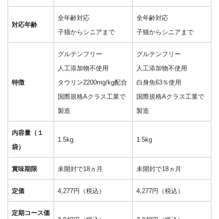
全年齢対応
全年齢対応
対応年齢
子猫からシニアまで
子猫からシニアまで
グルテンフリー
グルテンフリー
人工添加物不使用
人工添加物不使用
特徴
タウリン2200mg/kg配合
白身魚63％使用
国際規格Aクラス工業で
国際規格Aクラス工業で
製造
製造
内容量（１
1.5kg
1.5kg
袋）
賞味期限
未開封で18ヵ月
未開封で18ヵ月
定価
4,277円（税込）
4,277円（税込）
定期コース価