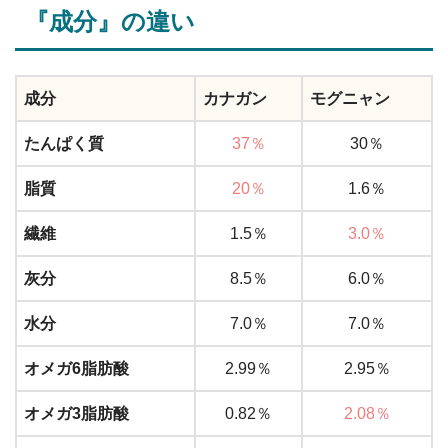
『成分』の違い
成分
カナガン
モグニャン
たんぱく質
37％
30％
脂質
20％
1.6％
繊維
1.5％
3.0％
灰分
8.5％
6.0％
水分
7.0％
7.0％
オメガ6脂肪酸
2.99％
2.95％
オメガ3脂肪酸
0.82％
2.08％