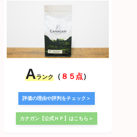
A
（
８５点
）
ランク
評価の理由や評判をチェック＞
カナガン【公式ＨＰ】はこちら＞