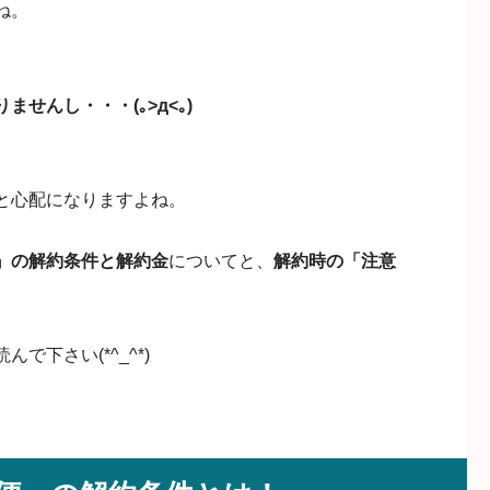
ね。
せんし・・・(｡>д<｡)
と心配になりますよね。
』の解約条件と解約金
についてと、
解約時の「注意
下さい(*^_^*)