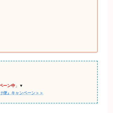
」
ペーン中
」▼
け便』キャンペーン＞＞