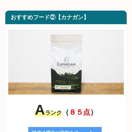
おすすめフード②【カナガン】
A
（
８５点
）
ランク