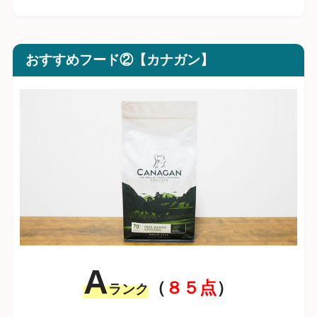
おすすめフード②【カナガン】
A
（
８５点
）
ランク