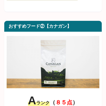
おすすめフード②【カナガン】
A
（
８５点
）
ランク